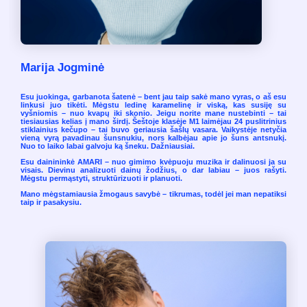
Marija Jogminė
Esu juokinga, garbanota šatenė – bent jau taip sakė mano vyras, o aš esu
linkusi juo tikėti. Mėgstu ledinę karamelinę ir viską, kas susiję su
vyšniomis – nuo kvapų iki skonio. Jeigu norite mane nustebinti – tai
tiesiausias kelias į mano širdį. Šeštoje klasėje M1 laimėjau 24 puslitrinius
stiklainius kečupo – tai buvo geriausia šašlų vasara. Vaikystėje netyčia
vieną vyrą pavadinau šunsnukiu, nors kalbėjau apie jo šuns antsnukį.
Nuo to laiko labai galvoju ką šneku. Dažniausiai.
Esu dainininkė AMARI – nuo gimimo kvėpuoju muzika ir dalinuosi ja su
visais. Dievinu analizuoti dainų žodžius, o dar labiau – juos rašyti.
Mėgstu permąstyti, struktūrizuoti ir planuoti.
Mano mėgstamiausia žmogaus savybė – tikrumas, todėl jei man nepatiksi
taip ir pasakysiu.