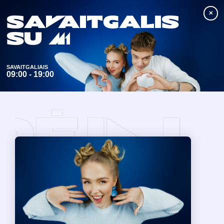
✕
S
A
V
A
itg
A
lis
1830
su M1
SAVAITGALIAIS
09:00 - 19:00
AI