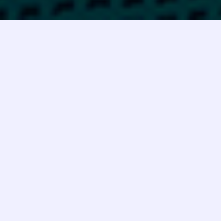
M1 naktis
NOTSOBAD & I.AM.U. - Ru