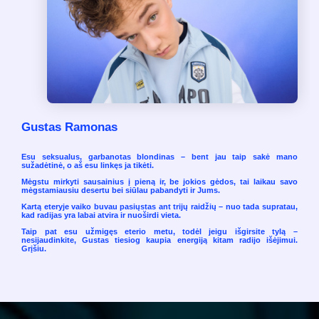
Gustas Ramonas
Esu seksualus, garbanotas blondinas – bent jau taip sakė mano
sužadėtinė, o aš esu linkęs ja tikėti.
Mėgstu mirkyti sausainius į pieną ir, be jokios gėdos, tai laikau savo
mėgstamiausiu desertu bei siūlau pabandyti ir Jums.
Kartą eteryje vaiko buvau pasiųstas ant trijų raidžių – nuo tada supratau,
kad radijas yra labai atvira ir nuoširdi vieta.
Taip pat esu užmigęs eterio metu, todėl jeigu išgirsite tylą –
nesijaudinkite, Gustas tiesiog kaupia energiją kitam radijo išėjimui.
Grįšiu.