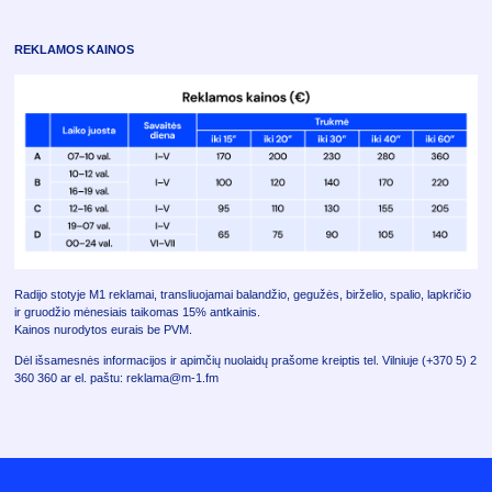
REKLAMOS KAINOS
Radijo stotyje M1 reklamai, transliuojamai balandžio, gegužės, birželio, spalio, lapkričio
ir gruodžio mėnesiais taikomas 15% antkainis.
Kainos nurodytos eurais be PVM.
Dėl išsamesnės informacijos ir apimčių nuolaidų prašome kreiptis tel. Vilniuje (+370 5) 2
360 360 ar el. paštu: reklama@m-1.fm