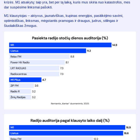
krizės. M1 atsakytų: taip yra, bet per tą laiką, kuris mus skiria nuo katastrofos, mes
dar suspėsime linksmai pašokti.
M1 klausytojas – aktyvus, jaunatviškas, kupinas energijos, pasitikėjimo savimi,
optimistiškas, linksmas, mėgstantis pramogas ir draugus, judrus, stilingas ir
šiuolaikiškas žmogus.