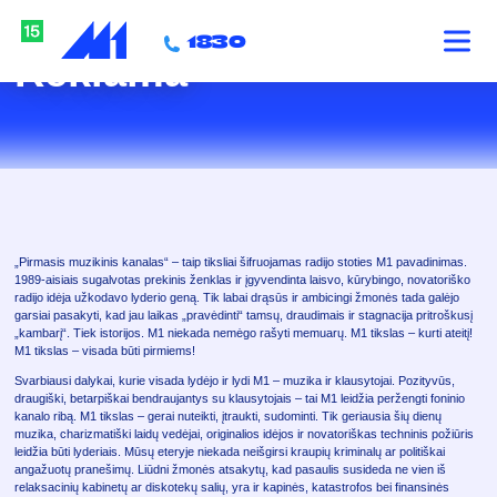
eklA
M
1830
Reklama
M1 naktis
NOVE
„Pirmasis muzikinis kanalas“ – taip tiksliai šifruojamas radijo stoties M1 pavadinimas.
1989-aisiais sugalvotas prekinis ženklas ir įgyvendinta laisvo, kūrybingo, novatoriško
radijo idėja užkodavo lyderio geną. Tik labai drąsūs ir ambicingi žmonės tada galėjo
garsiai pasakyti, kad jau laikas „pravėdinti“ tamsų, draudimais ir stagnacija pritroškusį
„kambarį“. Tiek istorijos. M1 niekada nemėgo rašyti memuarų. M1 tikslas – kurti ateitį!
M1 tikslas – visada būti pirmiems!
Svarbiausi dalykai, kurie visada lydėjo ir lydi M1 – muzika ir klausytojai. Pozityvūs,
draugiški, betarpiškai bendraujantys su klausytojais – tai M1 leidžia peržengti foninio
kanalo ribą. M1 tikslas – gerai nuteikti, įtraukti, sudominti. Tik geriausia šių dienų
muzika, charizmatiški laidų vedėjai, originalios idėjos ir novatoriškas techninis požiūris
leidžia būti lyderiais. Mūsų eteryje niekada neišgirsi kraupių kriminalų ar politiškai
angažuotų pranešimų. Liūdni žmonės atsakytų, kad pasaulis susideda ne vien iš
relaksacinių kabinetų ar diskotekų salių, yra ir kapinės, katastrofos bei finansinės