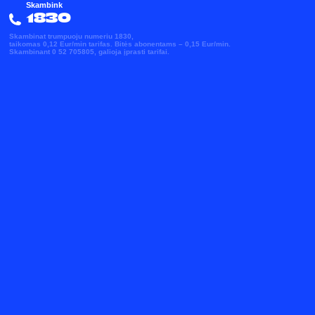
Skambink
1830
Skambinat trumpuoju numeriu 1830,
taikomas 0,12 Eur/min tarifas. Bitės abonentams – 0,15 Eur/min.
Skambinant 0 52 705805, galioja įprasti tarifai.