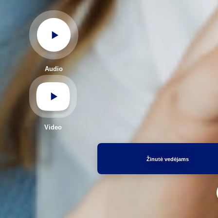
Audio
Video
Žinutė vedėjams