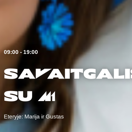
09:00 - 19:00
S
A
V
A
itg
A
l
su M1
Eteryje:
Marija ir Gustas