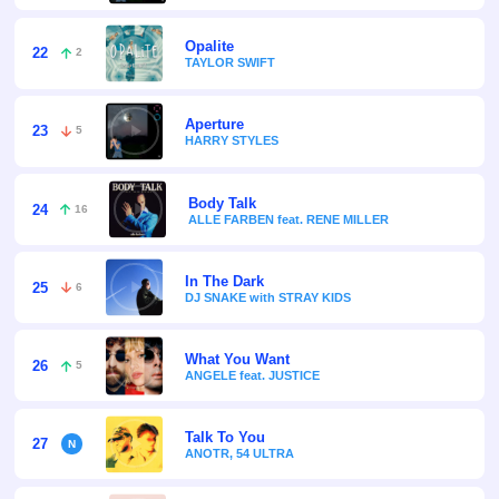
Opalite
22
2
TAYLOR SWIFT
Aperture
23
5
HARRY STYLES
Body Talk
24
16
ALLE FARBEN feat. RENE MILLER
In The Dark
25
6
DJ SNAKE with STRAY KIDS
What You Want
26
5
ANGELE feat. JUSTICE
Talk To You
27
ANOTR, 54 ULTRA