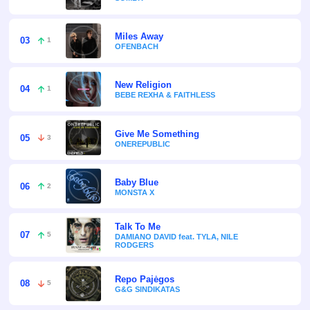
Miles Away
03
1
OFENBACH
New Religion
04
1
BEBE REXHA & FAITHLESS
Give Me Something
05
3
ONEREPUBLIC
Baby Blue
06
2
MONSTA X
Talk To Me
07
5
DAMIANO DAVID feat. TYLA, NILE
RODGERS
Repo Pajėgos
08
5
G&G SINDIKATAS