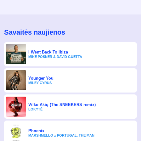
Savaitės naujienos
Audio
I Went Back To Ibiza
MIKE POSNER & DAVID GUETTA
Younger You
Video
MILEY CYRUS
Žinutė vedėjams
Vilko Akių (The SNEEKERS remix)
LOKYTĖ
Phoenix
MARSHMELLO x PORTUGAL. THE MAN