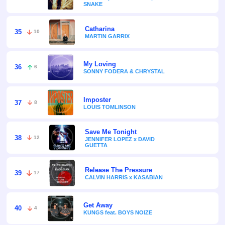
SNAKE
Catharina
35
10
MARTIN GARRIX
My Loving
36
6
SONNY FODERA & CHRYSTAL
nuo 21:00
Imposter
37
8
LOUIS TOMLINSON
Šokių
Save Me Tonight
38
12
JENNIFER LOPEZ x DAVID
GUETTA
aikštelėje
Release The Pressure
39
17
CALVIN HARRIS x KASABIAN
Get Away
40
4
KUNGS feat. BOYS NOIZE