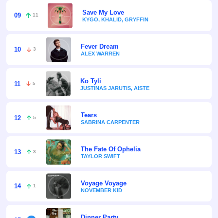
Save My Love
09
11
KYGO, KHALID, GRYFFIN
Fever Dream
10
3
ALEX WARREN
Ko Tyli
11
5
JUSTINAS JARUTIS, AISTE
Tears
12
5
SABRINA CARPENTER
The Fate Of Ophelia
13
3
TAYLOR SWIFT
Voyage Voyage
14
1
NOVEMBER KID
Dinner Party