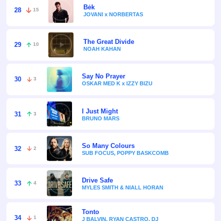
Bėk
28
15
JOVANI x NORBERTAS
The Great Divide
29
10
NOAH KAHAN
Say No Prayer
30
3
OSKAR MED K x IZZY BIZU
I Just Might
31
3
BRUNO MARS
So Many Colours
32
2
SUB FOCUS, POPPY BASKCOMB
Drive Safe
33
4
MYLES SMITH & NIALL HORAN
Tonto
34
1
J BALVIN, RYAN CASTRO, DJ