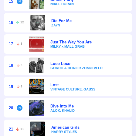
15
NIALL HORAN
Die For Me
16
12
ZAYN
Just The Way You Are
17
3
MILKY x MALL GRAB
Loco Loco
18
9
GORDO & REINIER ZONNEVELD
Lost
19
8
VINTAGE CULTURE, GABSS
Dive Into Me
20
ALOK, KHALID
American Girls
21
11
HARRY STYLES