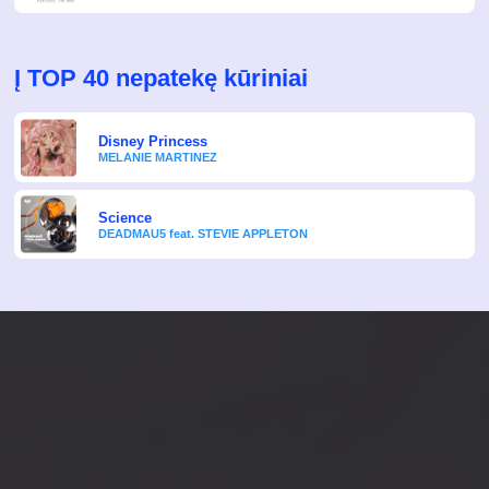
Į TOP 40 nepatekę kūriniai
Disney Princess
MELANIE MARTINEZ
Science
DEADMAU5 feat. STEVIE APPLETON