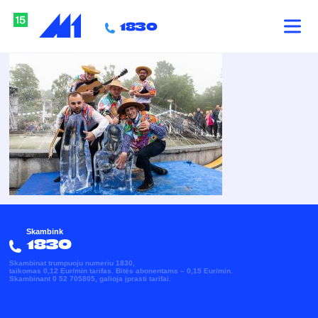
3T4A8640
1830
Skambink
1830
Skambinat trumpuoju numeriu 1830,
taikomas 0,12 Eur/min tarifas. Bitės abonentams – 0,15 Eur/min.
Skambinant 0 52 705805, galioja įprasti tarifai.