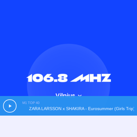
106.8
MHz
M1 TOP 40
ZARA LARSSON x SHAKIRA - Eurosummer (Girls Trip)