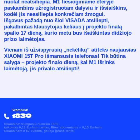
nuolat neatsiliepia. M1 tiesioginiame eteryje
paskambins užregistruotam dalyviu ir išsiaiškins,
kodėl jis neasiliepia konkrečiam žmogui.
Išgavus pažadą nuo šiol VISADA atsiliepti,
pakalbintas klausytojas keliaus į projekto finalą
spalio 17 dieną, kurio metu bus išaiškintas didžiojo
prizo laimėtojas.
Vienam iš užsispyrusių „nekėlikų” atiteks naujausias
XIAOMI 15T Pro
išmansusis telefonas! Tik būtina
sąlyga – projekto finalo dieną, kai M1 išrinks
laimėtoją, jis privalo atsiliepti!
Skambink
1830
Skambinat trumpuoju numeriu 1830,
taikomas 0,12 Eur/min tarifas. Bitės abonentams – 0,15 Eur/min.
Skambinant 0 52 705805, galioja įprasti tarifai.