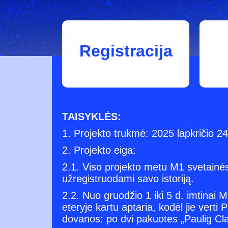
Registracija
TAISYKLĖS:
1. Projekto trukmė: 2025 lapkričio 24
2. Projekto eiga:
2.1. Viso projekto metu M1 svetainės
užregistruodami savo istoriją.
2.2. Nuo gruodžio 1 iki 5 d. imtinai M
eteryje kartu aptaria, kodėl jie ver
dovanos: po dvi pakuotes „Paulig Cl