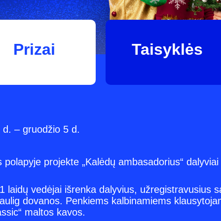
Prizai
Taisyklės
 d. – gruodžio 5 d.
 polapyje projekte „Kalėdų ambasadorius“ dalyviai p
1 laidų vedėjai išrenka dalyvius, užregistravusius s
ti Paulig dovanos. Penkiems kalbinamiems klausytoja
assic“ maltos kavos.