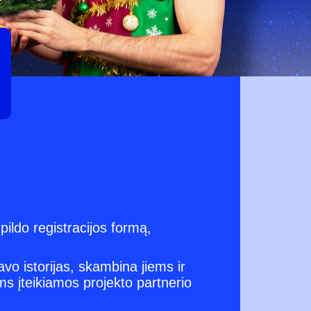
ildo registracijos formą,
avo istorijas, skambina jiems ir
ms įteikiamos projekto partnerio