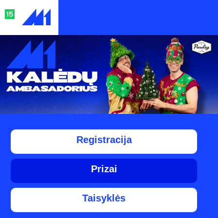
Registracija
Prizai
Taisyklės