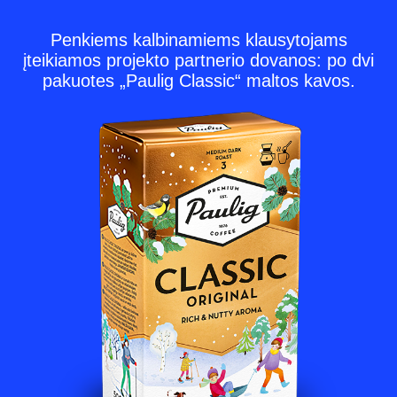
Penkiems kalbinamiems klausytojams
įteikiamos projekto partnerio dovanos: po dvi
pakuotes „Paulig Classic“ maltos kavos.