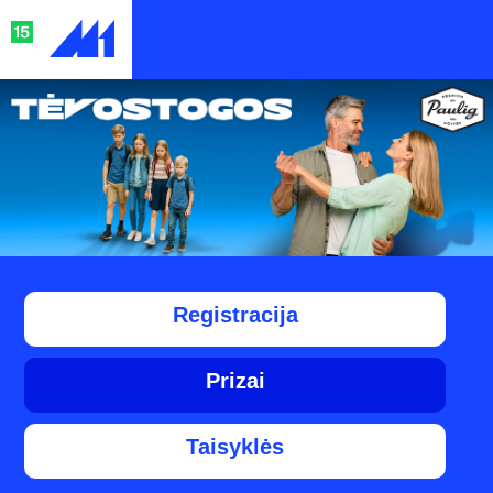
Registracija
Prizai
Taisyklės