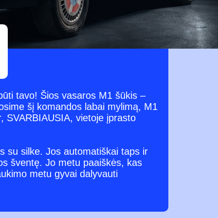
 būti tavo! Šios vasaros M1 šūkis –
sime šį komandos labai mylimą, M1
ir, SVARBIAUSIA, vietoje įprasto
s su silke. Jos automatiškai taps ir
ūros šventę. Jo metu paaiškės, kas
raukimo metu gyvai dalyvauti