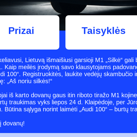
Prizai
Taisyklės
liavusi, Lietuvą išmaišiusi garsioji M1 „Silkė“ gali
ip meilės įrodymą savo klausytojams padovano
di 100“. Registruokitės, laukite vedėjų skambučio 
zę: „Aš noriu silkės!“
jai iš karto dovanų gaus itin riboto tiražo M1 kojine
i burtų traukimas vyks liepos 24 d. Klaipėdoje, per J
. Būtina sąlyga norint laimėti „Audi 100“ – burtų t
į dovanų!