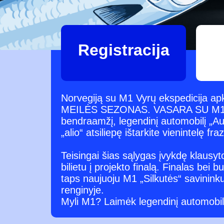
Registracija
Norvegiją su M1 Vyrų ekspedicija apke
MEILĖS SEZONAS. VASARA SU M1. Ka
bendraamžį, legendinį automobilį „Au
„alio“ atsiliepę ištarkite vienintelę fra
Teisingai šias sąlygas įvykdę klausyto
bilietu į projekto finalą. Finalas be
taps naujuoju M1 „Silkutės“ savininku
renginyje.
Myli M1? Laimėk legendinį automobil