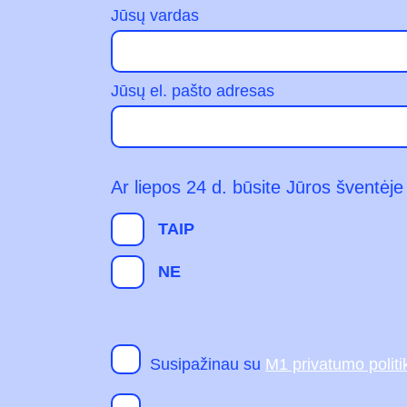
Jūsų vardas
Jūsų el. pašto adresas
Ar liepos 24 d. būsite Jūros šventėje
TAIP
NE
Susipažinau su
M1 privatumo politi