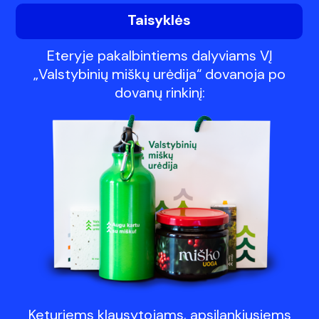
Taisyklės
Eteryje pakalbintiems dalyviams VĮ
„Valstybinių miškų urėdija“ dovanoja po
dovanų rinkinį:
Keturiems klausytojams, apsilankiusiems