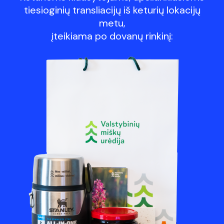
tiesioginių transliacijų iš keturių lokacijų
metu,
įteikiama po dovanų rinkinį: