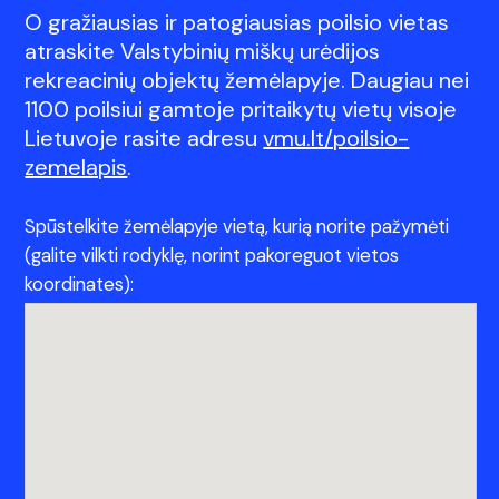
O gražiausias ir patogiausias poilsio vietas
atraskite Valstybinių miškų urėdijos
rekreacinių objektų žemėlapyje. Daugiau nei
1100 poilsiui gamtoje pritaikytų vietų visoje
Lietuvoje rasite adresu
vmu.lt/poilsio-
zemelapis
.
Spūstelkite žemėlapyje vietą, kurią norite pažymėti
(galite vilkti rodyklę, norint pakoreguot vietos
koordinates):