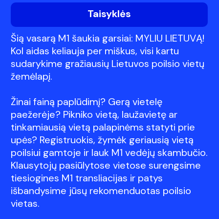
Taisyklės
Šią vasarą M1 šaukia garsiai: MYLIU LIETUVĄ!
Kol aidas keliauja per miškus, visi kartu
sudarykime gražiausių Lietuvos poilsio vietų
žemėlapį.
Žinai fainą paplūdimį? Gerą vietelę
paežerėje? Pikniko vietą, laužavietę ar
tinkamiausią vietą palapinėms statyti prie
upės? Registruokis, žymėk geriausią vietą
poilsiui gamtoje ir lauk M1 vedėjų skambučio.
Klausytojų pasiūlytose vietose surengsime
tiesiogines M1 transliacijas ir patys
išbandysime jūsų rekomenduotas poilsio
vietas.