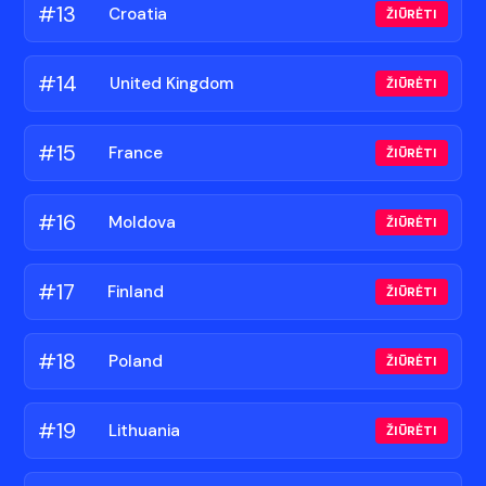
#13
🇭🇷
Croatia
ŽIŪRĖTI
#14
🇬🇧
United Kingdom
ŽIŪRĖTI
#15
🇫🇷
France
ŽIŪRĖTI
#16
🇲🇩
Moldova
ŽIŪRĖTI
#17
🇫🇮
Finland
ŽIŪRĖTI
#18
🇵🇱
Poland
ŽIŪRĖTI
#19
🇱🇹
Lithuania
ŽIŪRĖTI