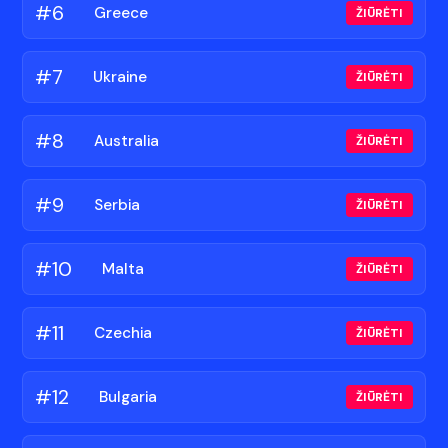
#6
🇬🇷
Greece
ŽIŪRĖTI
#7
🇺🇦
Ukraine
ŽIŪRĖTI
#8
🇦🇺
Australia
ŽIŪRĖTI
#9
🇷🇸
Serbia
ŽIŪRĖTI
#10
🇲🇹
Malta
ŽIŪRĖTI
#11
🇨🇿
Czechia
ŽIŪRĖTI
#12
🇧🇬
Bulgaria
ŽIŪRĖTI