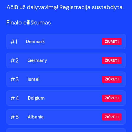
Ačiū už dalyvavimą! Registracija sustabdyta.
Finalo eiliškumas
#1
🇩🇰
Denmark
ŽIŪRĖTI
#2
🇩🇪
Germany
ŽIŪRĖTI
#3
🇮🇱
Israel
ŽIŪRĖTI
#4
🇧🇪
Belgium
ŽIŪRĖTI
#5
🇦🇱
Albania
ŽIŪRĖTI