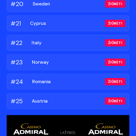
#20
🇸🇪
Sweden
ŽIŪRĖTI
#21
🇨🇾
Cyprus
ŽIŪRĖTI
#22
🇮🇹
Italy
ŽIŪRĖTI
#23
🇳🇴
Norway
ŽIŪRĖTI
#24
🇷🇴
Romania
ŽIŪRĖTI
#25
🇦🇹
Austria
ŽIŪRĖTI