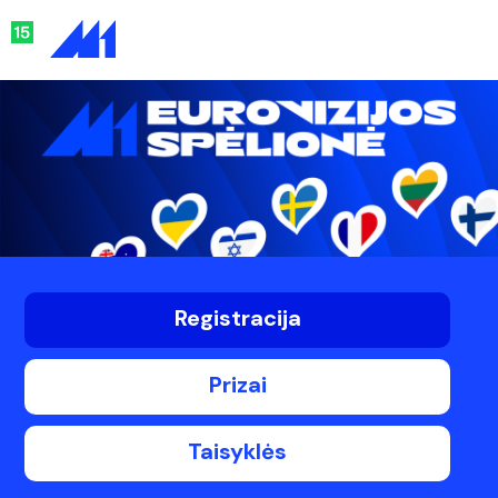
Registracija
Prizai
Taisyklės