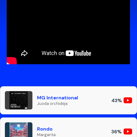
MG International
43%
Juoda orchidėja
Rondo
36%
Margarita