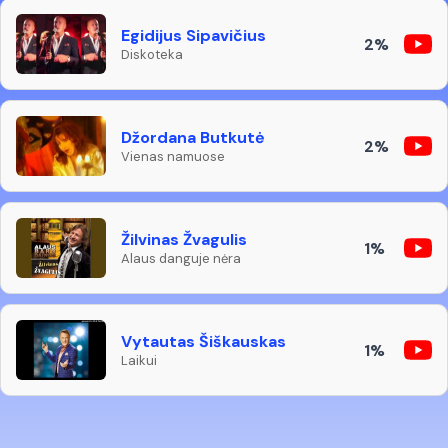
Egidijus Sipavičius
2%
Diskoteka
Džordana Butkutė
2%
Vienas namuose
Žilvinas Žvagulis
1%
Alaus danguje nėra
Vytautas Šiškauskas
1%
Laikui