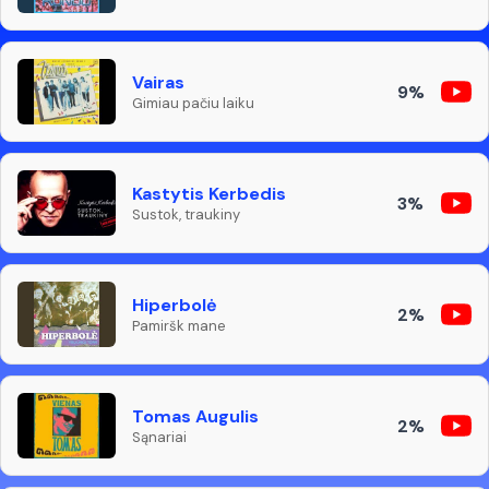
Vairas
9%
Gimiau pačiu laiku
Kastytis Kerbedis
3%
Sustok, traukiny
Hiperbolė
2%
Pamiršk mane
Tomas Augulis
2%
Sąnariai