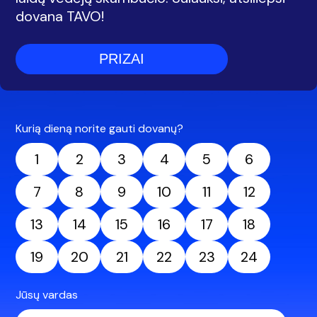
dovana TAVO!
PRIZAI
Kurią dieną norite gauti dovanų?
1
2
3
4
5
6
7
8
9
10
11
12
13
14
15
16
17
18
19
20
21
22
23
24
Jūsų vardas