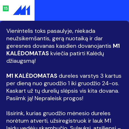
Vienintelis toks pasaulyje, niekada
neužsikemšantis, gerą nuotaiką ir dar
geresnes dovanas kasdien dovanojantis
M1
KALĖDOMATAS
kviečia patirti Kalėdų
džiaugsmą!
M1 KALĖDOMATAS
dureles varstys 3 kartus
per dieną nuo gruodžio 1 iki gruodžio 24-os.
Kaskart už tų durelių slėpsis vis kita dovana.
Pasiimk ją! Nepraleisk progos!
Išsirink, kurias gruodžio mėnesio dureles
norėtum atverti, užsiregistruok ir lauk M1
laidų vedėjų skambučio. Sulauksi, atsiliepsi –