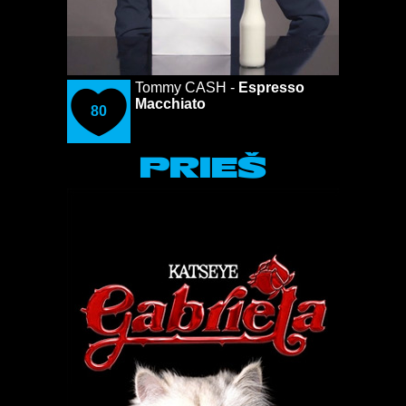
Tommy CASH -
Espresso
Macchiato
80
PRIEŠ